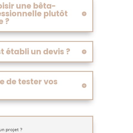
isir une bêta-
essionnelle plutôt
e ?
établi un devis ?
le de tester vos
un projet ?