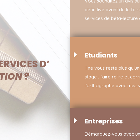
Vous souhaitez un avis su
définitive avant de le fai
services de bêta-lecture 
E
Etudiants
ERVICES D’
Il ne vous reste plus qu’
CTION
?
stage : faire relire et co
l’orthographe avec mes s
E
Entreprises
Démarquez-vous avec un 