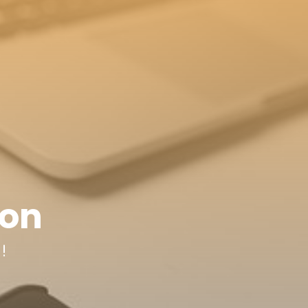
ion
!