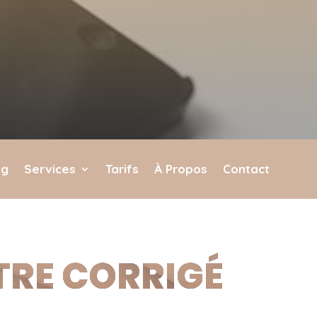
og
Services
Tarifs
À Propos
Contact
ÊTRE CORRIGÉ