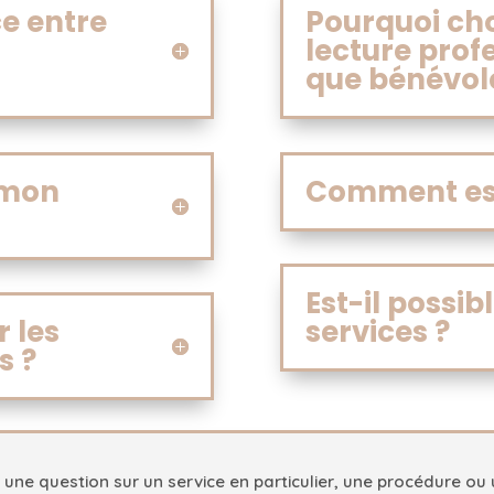
ce entre
Pourquoi cho
lecture prof
que bénévol
 mon
Comment est 
Est-il possib
r les
services ?
s ?
une question sur un service en particulier, une procédure ou 