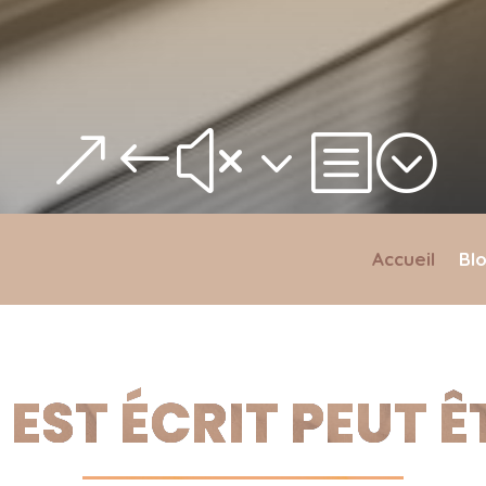
&#x3b;
Accueil
Bl
 EST ÉCRIT PEUT 